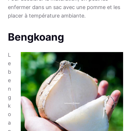
enfermer dans un sac avec une pomme et les
placer à température ambiante.
Bengkoang
L
e
b
e
n
g
k
o
a