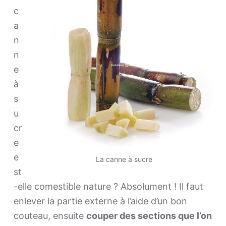
c
a
n
n
e
à
s
u
cr
e
e
La canne à sucre
st
-elle comestible nature ? Absolument ! Il faut
enlever la partie externe à l’aide d’un bon
couteau, ensuite
couper des sections que l’on