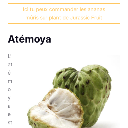
Ici tu peux commander les ananas
mûris sur plant de Jurassic Fruit
Atémoya
L’
at
é
m
o
y
a
e
st