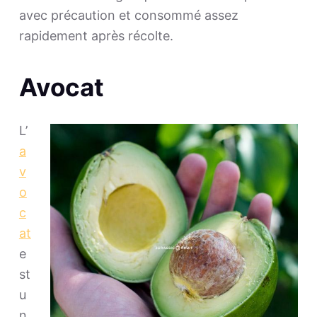
avec précaution et consommé assez
rapidement après récolte.
Avocat
L’
a
v
o
c
at
e
st
u
n