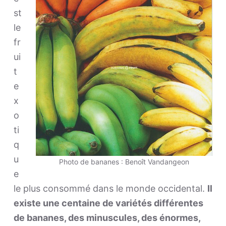
st
le
fr
ui
t
e
x
o
ti
q
u
Photo de bananes : Benoît Vandangeon
e
le plus consommé dans le monde occidental.
Il
existe une centaine de variétés différentes
de bananes, des minuscules, des énormes,