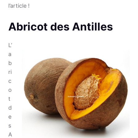
l’article !
Abricot des Antilles
L’
a
b
ri
c
o
t
d
e
s
A