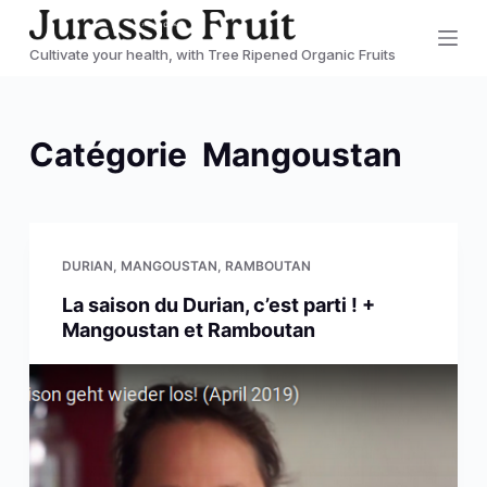
P
Cultivate your health, with Tree Ripened Organic Fruits
a
s
s
Catégorie
Mangoustan
e
r
a
u
DURIAN
,
MANGOUSTAN
,
RAMBOUTAN
c
La saison du Durian, c’est parti ! +
o
Mangoustan et Ramboutan
n
t
e
n
u