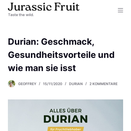
Z
Taste the wild.
u
m
I
Durian: Geschmack,
n
h
Gesundheitsvorteile und
a
wie man sie isst
l
t
s
GEOFFREY
15/11/2020
DURIAN
2 KOMMENTARE
p
r
i
n
g