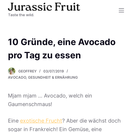
Z
Taste the wild.
u
m
I
10 Gründe, eine Avocado
n
h
pro Tag zu essen
a
l
GEOFFREY
03/07/2019
t
AVOCADO
,
GESUNDHEIT & ERNÄHRUNG
s
p
Mjam mjam … Avocado, welch ein
r
Gaumenschmaus!
i
n
Eine
exotische Frucht
? Aber die wächst doch
g
sogar in Frankreich! Ein Gemüse, eine