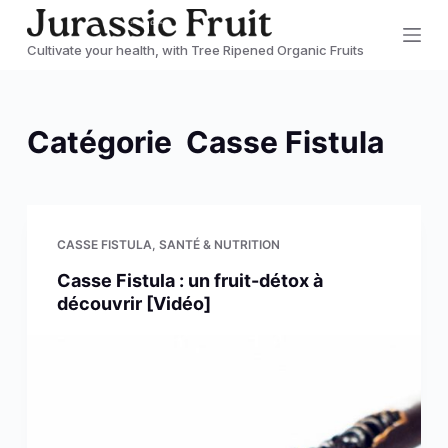
P
Cultivate your health, with Tree Ripened Organic Fruits
a
s
s
Catégorie
Casse Fistula
e
r
a
u
CASSE FISTULA
,
SANTÉ & NUTRITION
c
Casse Fistula : un fruit-détox à
o
découvrir [Vidéo]
n
t
e
n
u