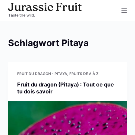
Z
Taste the wild.
u
m
I
Schlagwort
Pitaya
n
h
a
l
FRUIT DU DRAGON - PITAYA
,
FRUITS DE A À Z
t
Fruit du dragon (Pitaya) : Tout ce que
s
tu dois savoir
p
r
i
n
g