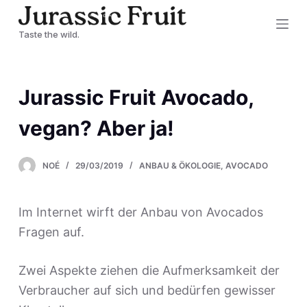
Z
Taste the wild.
u
m
I
Jurassic Fruit Avocado,
n
h
vegan? Aber ja!
a
l
NOÉ
29/03/2019
ANBAU & ÖKOLOGIE
,
AVOCADO
t
s
Im Internet wirft der Anbau von Avocados
p
Fragen auf.
r
i
Zwei Aspekte ziehen die Aufmerksamkeit der
n
Verbraucher auf sich und bedürfen gewisser
g