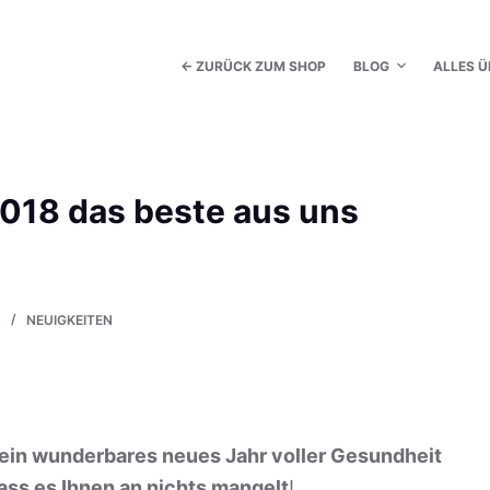
← ZURÜCK ZUM SHOP
BLOG
ALLES Ü
2018 das beste aus uns
8
NEUIGKEITEN
ein wunderbares neues Jahr voller Gesundheit
ss es Ihnen an nichts mangelt
!