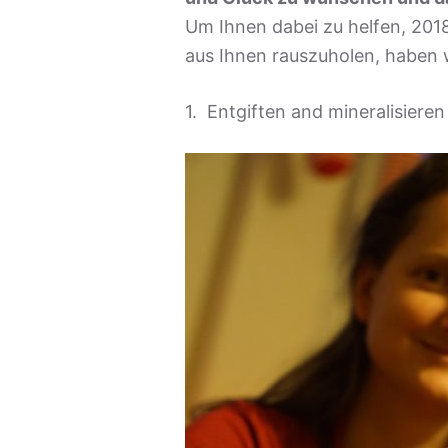
e
Um Ihnen dabei zu helfen, 201
n
aus Ihnen rauszuholen, haben wi
1. Entgiften and mineralisieren