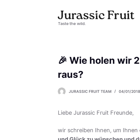
Z
u
Taste the wild.
m
I
n
h
🎉 Wie holen wir 
a
l
raus?
t
s
JURASSIC FRUIT TEAM
04/01/201
p
r
Liebe Jurassic Fruit Freunde,
i
n
wir schreiben Ihnen, um Ihnen
g
und Glück zu wünschen und da