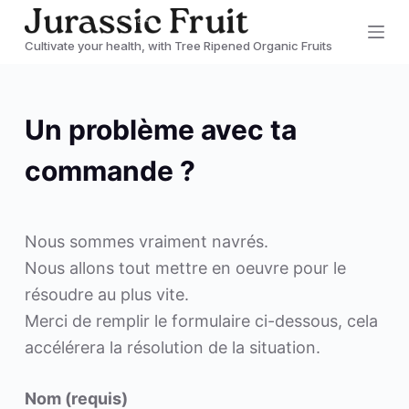
P
Cultivate your health, with Tree Ripened Organic Fruits
a
s
s
Un problème avec ta
e
r
commande ?
a
u
c
Nous sommes vraiment navrés.
o
Nous allons tout mettre en oeuvre pour le
n
résoudre au plus vite.
t
Merci de remplir le formulaire ci-dessous, cela
e
accélérera la résolution de la situation.
n
u
Nom (requis)