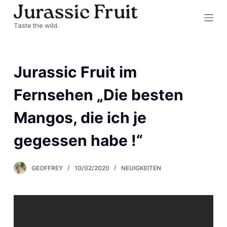
Z
Taste the wild.
u
m
I
Jurassic Fruit im
n
h
Fernsehen „Die besten
a
Mangos, die ich je
l
t
gegessen habe !“
s
p
GEOFFREY
10/02/2020
NEUIGKEITEN
r
i
n
g