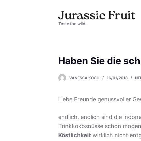
Z
u
Taste the wild.
m
I
n
h
Haben Sie die sch
a
l
VANESSA KOCH
16/01/2018
NE
t
s
p
Liebe Freunde genussvoller Ge
r
endlich, endlich sind die indo
i
Trinkkokosnüsse schon mögen,
n
Köstlichkeit
wirklich nicht ent
g