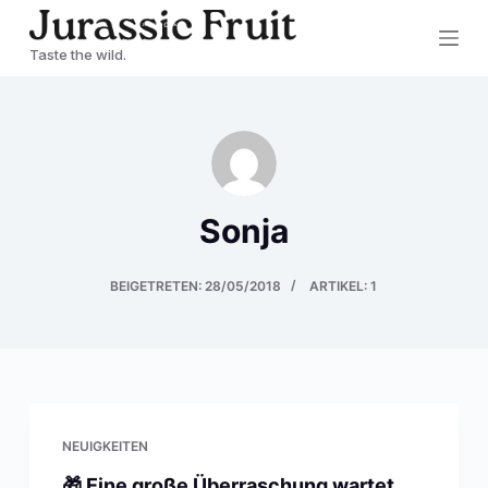
Z
Taste the wild.
u
m
I
n
h
a
Sonja
l
t
BEIGETRETEN: 28/05/2018
ARTIKEL: 1
s
p
r
i
n
NEUIGKEITEN
g
🎁 Eine große Überraschung wartet